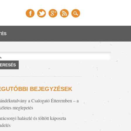
TÉS
esés:
EGUTÓBBI BEJEGYZÉSEK
ándékutalvány a Csalogató Étteremben – a
kéletes meglepetés
rácsonyi halászlé és töltött káposzta
ndelés