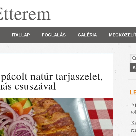
Étterem
ITALLAP
FOGLALÁS
GALÉRIA
MEGKÖZELÍ
Ker
pácolt natúr tarjaszelet,
más csuszával
L
Aj
tö
Ka
re