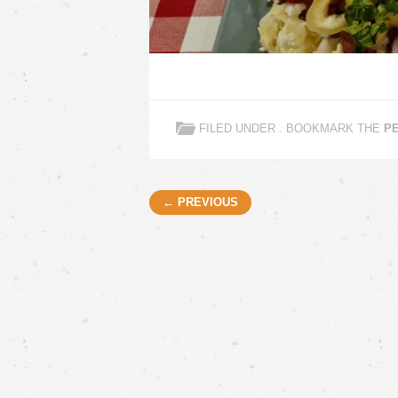
FILED UNDER . BOOKMARK THE
P
Post navigation
← PREVIOUS