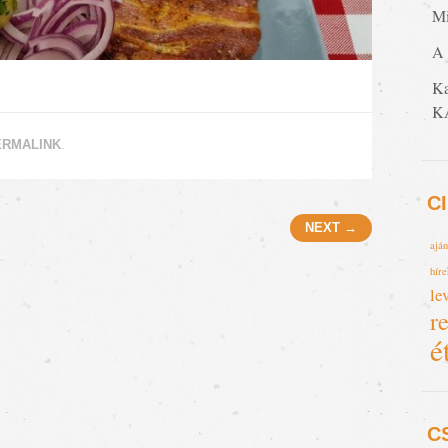
Mi
A 
K
K
ERMALINK
.
C
NEXT →
ajá
híre
le
r
é
C