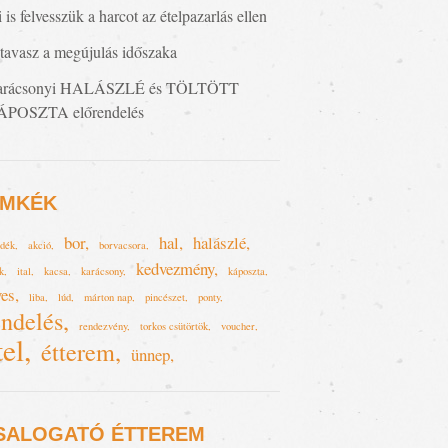
 is felvesszük a harcot az ételpazarlás ellen
tavasz a megújulás időszaka
arácsonyi HALÁSZLÉ és TÖLTÖTT
ÁPOSZTA előrendelés
IMKÉK
bor
hal
halászlé
ndék
akció
borvacsora
kedvezmény
k
ital
kacsa
karácsony
káposzta
ves
liba
lúd
márton nap
pincészet
ponty
endelés
rendezvény
torkos csütörtök
voucher
tel
étterem
ünnep
SALOGATÓ ÉTTEREM