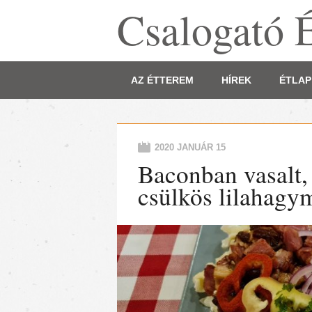
Csalogató 
Main menu
Skip
AZ ÉTTEREM
HÍREK
ÉTLAP
to
content
2020 JANUÁR 15
Baconban vasalt, 
csülkös lilahagy