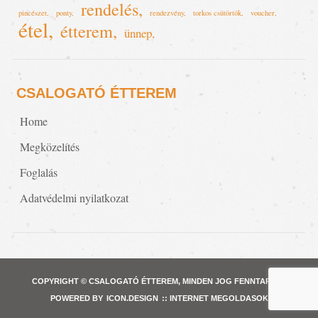
rendelés
pincészet
ponty
rendezvény
torkos csütörtök
voucher
étel
étterem
ünnep
CSALOGATÓ ÉTTEREM
Home
Megközelítés
Foglalás
Adatvédelmi nyilatkozat
COPYRIGHT © CSALOGATÓ ÉTTEREM, MINDEN JOG FENNTARTVA
POWERED BY
ICON.DESIGN
:: INTERNET MEGOLDASOK