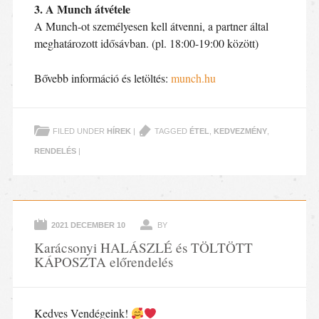
3. A Munch átvétele
A Munch-ot személyesen kell átvenni, a partner által
meghatározott idősávban. (pl. 18:00-19:00 között)
Bővebb információ és letöltés:
munch.hu
FILED UNDER
HÍREK
|
TAGGED
ÉTEL
,
KEDVEZMÉNY
,
RENDELÉS
|
2021 DECEMBER 10
BY
Karácsonyi HALÁSZLÉ és TÖLTÖTT
KÁPOSZTA előrendelés
Kedves Vendégeink!