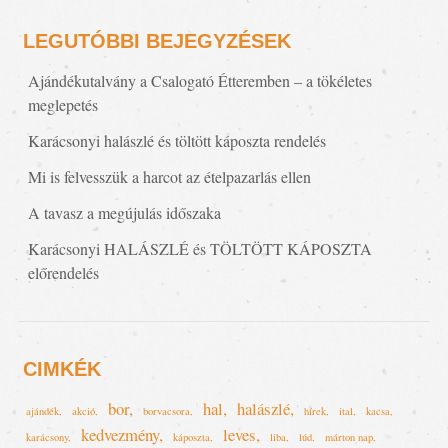
LEGUTÓBBI BEJEGYZÉSEK
Ajándékutalvány a Csalogató Étteremben – a tökéletes
meglepetés
Karácsonyi halászlé és töltött káposzta rendelés
Mi is felvesszük a harcot az ételpazarlás ellen
A tavasz a megújulás időszaka
Karácsonyi HALÁSZLÉ és TÖLTÖTT KÁPOSZTA
előrendelés
CIMKÉK
bor
hal
halászlé
ajándék
akció
borvacsora
hírek
ital
kacsa
kedvezmény
leves
karácsony
káposzta
liba
lúd
márton nap