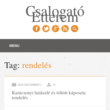
Csalogató
Étterem
Main menu
Skip
MENU
to
content
Tag:
rendelés
2023 DECEMBER 1
BY
Karácsonyi halászlé és töltött káposzta
rendelés