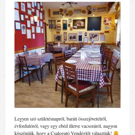
Legyen szó születésnapról, baráti összejövetelről,
évfordulóról, vagy egy ebéd illetve vacsoráról, nagyon
köszönjük, hogy a Csalogató Vendéglőt választják!