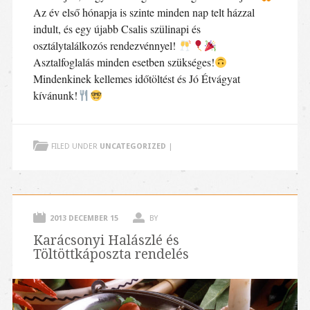
Az év első hónapja is szinte minden nap telt házzal
indult, és egy újabb Csalis szülinapi és
osztálytalálkozós rendezvénnyel!
Asztalfoglalás minden esetben szükséges!
Mindenkinek kellemes időtöltést és Jó Étvágyat
kívánunk!
FILED UNDER
UNCATEGORIZED
|
2013 DECEMBER 15
BY
Karácsonyi Halászlé és
Töltöttkáposzta rendelés