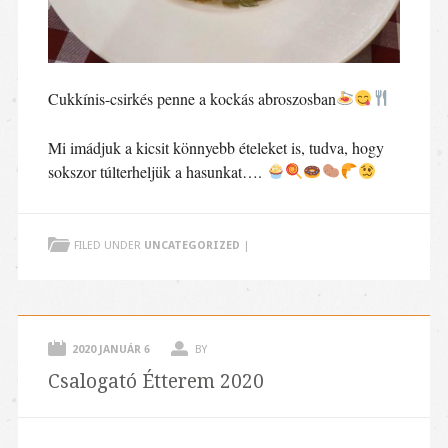
Cukkínis-csirkés penne a kockás abroszosban
Mi imádjuk a kicsit könnyebb ételeket is, tudva, hogy
sokszor túlterheljük a hasunkat….
FILED UNDER
UNCATEGORIZED
|
2020 JANUÁR 6
BY
Csalogató Étterem 2020