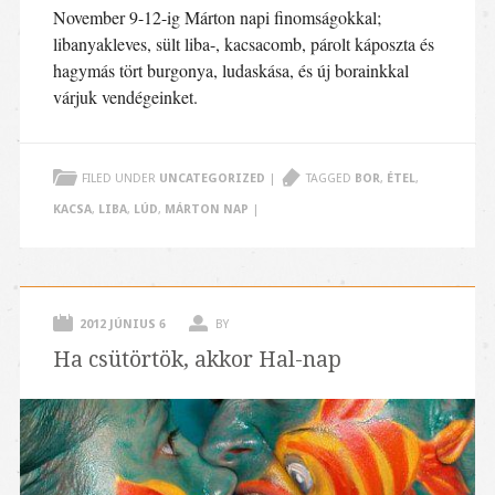
November 9-12-ig Márton napi finomságokkal;
libanyakleves, sült liba-, kacsacomb, párolt káposzta és
hagymás tört burgonya, ludaskása, és új borainkkal
várjuk vendégeinket.
FILED UNDER
UNCATEGORIZED
|
TAGGED
BOR
,
ÉTEL
,
KACSA
,
LIBA
,
LÚD
,
MÁRTON NAP
|
2012 JÚNIUS 6
BY
Ha csütörtök, akkor Hal-nap