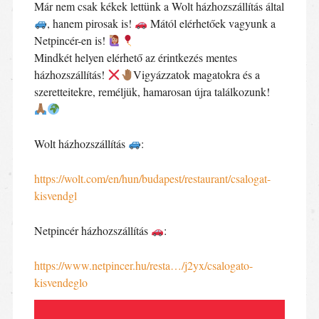
Már nem csak kékek lettünk a Wolt házhozszállítás által
, hanem pirosak is!
Mától elérhetőek vagyunk a
Netpincér-en is!
Mindkét helyen elérhető az érintkezés mentes
házhozszállítás!
Vigyázzatok magatokra és a
szeretteitekre, reméljük, hamarosan újra találkozunk!
Wolt házhozszállítás
:
https://wolt.com/en/hun/budapest/restaurant/csalogat-
kisvendgl
Netpincér házhozszállítás
:
https://www.netpincer.hu/resta…/j2yx/csalogato-
kisvendeglo