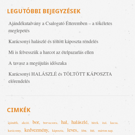
LEGUTÓBBI BEJEGYZÉSEK
Ajándékutalvány a Csalogató Étteremben – a tökéletes
meglepetés
Karácsonyi halászlé és töltött káposzta rendelés
Mi is felvesszük a harcot az ételpazarlás ellen
A tavasz a megújulás időszaka
Karácsonyi HALÁSZLÉ és TÖLTÖTT KÁPOSZTA
előrendelés
CIMKÉK
bor
hal
halászlé
ajándék
akció
borvacsora
hírek
ital
kacsa
kedvezmény
leves
karácsony
káposzta
liba
lúd
márton nap