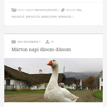
FILED UNDER
UNCATEGORIZED
|
TAGGED
HAL
,
HALÁSZLÉ
,
KÁPOSZTA
,
KARÁCSONY
,
RENDELÉS
|
2013 NOVEMBER 7
BY
Márton napi dínom-dánom