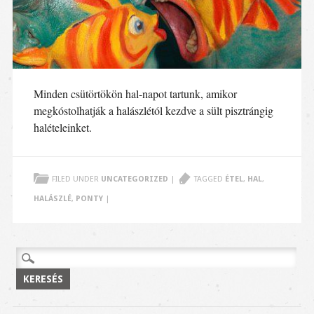
Minden csütörtökön hal-napot tartunk, amikor
megkóstolhatják a halászlétól kezdve a sült pisztrángig
halételeinket.
FILED UNDER
UNCATEGORIZED
|
TAGGED
ÉTEL
,
HAL
,
HALÁSZLÉ
,
PONTY
|
Keresés: