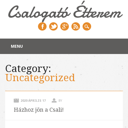
Csalogató Étterem
Main menu
Skip
MENU
to
content
Category:
Uncategorized
2020 ÁPRILIS 17
BY
Házhoz jön a Csali!