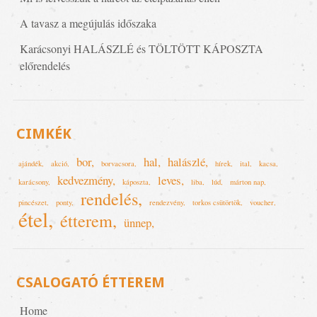
A tavasz a megújulás időszaka
Karácsonyi HALÁSZLÉ és TÖLTÖTT KÁPOSZTA
előrendelés
CIMKÉK
bor
hal
halászlé
ajándék
akció
borvacsora
hírek
ital
kacsa
kedvezmény
leves
karácsony
káposzta
liba
lúd
márton nap
rendelés
pincészet
ponty
rendezvény
torkos csütörtök
voucher
étel
étterem
ünnep
CSALOGATÓ ÉTTEREM
Home