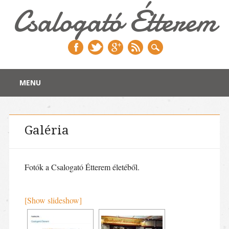
Csalogató Étterem
Main menu
Skip
MENU
to
content
Galéria
Fotók a Csalogató Étterem életéből.
[Show slideshow]