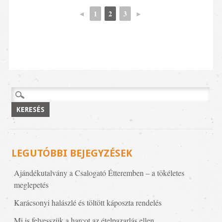
◄
1
2
3
►
Keresés:
LEGUTÓBBI BEJEGYZÉSEK
Ajándékutalvány a Csalogató Étteremben – a tökéletes
meglepetés
Karácsonyi halászlé és töltött káposzta rendelés
Mi is felvesszük a harcot az ételpazarlás ellen